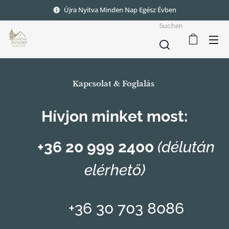
Újra Nyitva Minden Nap Egész Évben
Suchen
Kapcsolat & Foglalás
Hívjon minket most:
📞 +36 20 999 2400
(délután
elérhető)
📞 +36 30 703 8086