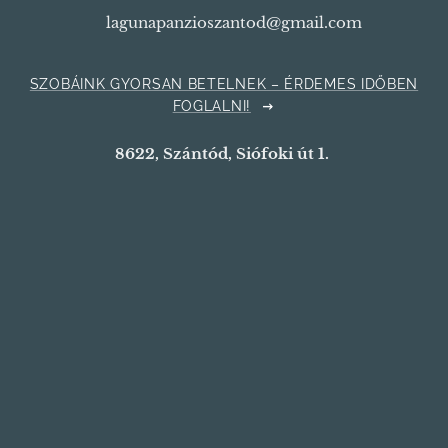
📧 lagunapanzioszantod@gmail.com
SZOBÁINK GYORSAN BETELNEK – ÉRDEMES IDŐBEN
FOGLALNI!
8622, Szántód, Siófoki út 1.