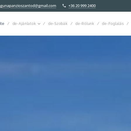
agunapanzioszantod@gmail.com
+36 20 999 2400
ite
de-Ajánlatok
de-Szobák
de-Rólunk
de-Foglalás