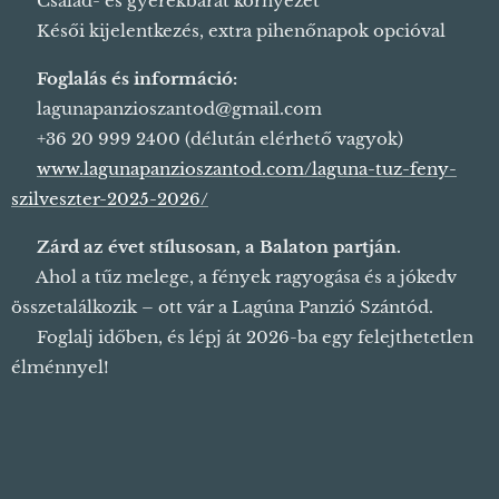
👨‍👩‍👧‍👦 Család- és gyerekbarát környezet
🕐 Késői kijelentkezés, extra pihenőnapok opcióval
📩
Foglalás és információ:
📧 lagunapanzioszantod@gmail.com
📞 +36 20 999 2400 (délután elérhető vagyok)
🌐
www.lagunapanzioszantod.com/laguna-tuz-feny-
szilveszter-2025-2026/
✨
Zárd az évet stílusosan, a Balaton partján.
🎇 Ahol a tűz melege, a fények ragyogása és a jókedv
összetalálkozik – ott vár a Lagúna Panzió Szántód.
💖 Foglalj időben, és lépj át 2026-ba egy felejthetetlen
élménnyel!