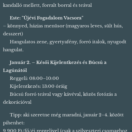
kandalló mellett, forralt borral és teával ☕
🍽️
Este: "Újévi Fogadalom Vacsora"
– könnyed, házias menüsor (magyaros leves, sült hús,
desszert)
🎵 Hangulatos zene, gyertyafény, forró italok, nyugodt
hangulat.
☀️
Január 2. – Késői Kijelentkezés és Búcsú a
Lagúnától
🍽️ Reggeli: 08:00–10:00
🕐 Kijelentkezés: 13:00 óráig
☕ Búcsú forró teával vagy kávéval, közös fotózás a
dekorációval 📸
💡 Tipp: aki szeretne még maradni, január 2–4. között
pihenhet:
9 900 Ft/fő/éj reggelivel (csak a szilveszteri csomaghoz