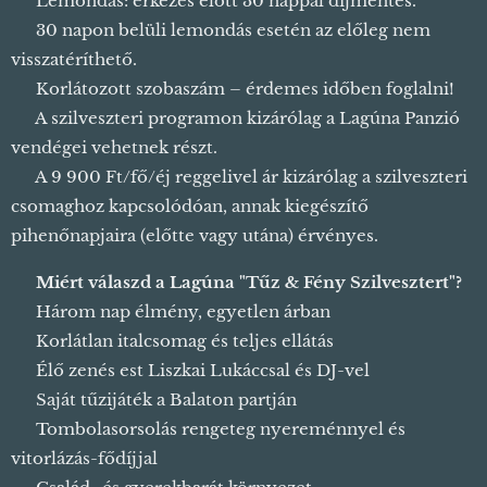
❌ Lemondás: érkezés előtt 30 nappal díjmentes.
⚠️ 30 napon belüli lemondás esetén az előleg nem
visszatéríthető.
🏠 Korlátozott szobaszám – érdemes időben foglalni!
🎉 A szilveszteri programon kizárólag a Lagúna Panzió
vendégei vehetnek részt.
🌙 A 9 900 Ft/fő/éj reggelivel ár kizárólag a szilveszteri
csomaghoz kapcsolódóan, annak kiegészítő
pihenőnapjaira (előtte vagy utána) érvényes.
🔥
Miért válaszd a Lagúna "Tűz & Fény Szilvesztert"?
🎆 Három nap élmény, egyetlen árban
🍾 Korlátlan italcsomag és teljes ellátás
🎤 Élő zenés est Liszkai Lukáccsal és DJ-vel
🎇 Saját tűzijáték a Balaton partján
🎁 Tombolasorsolás rengeteg nyereménnyel és
vitorlázás-fődíjjal