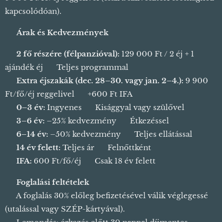
kapcsolódóan).
💰
Árak és Kedvezmények
👫
2 fő részére (félpanzióval):
129 000 Ft / 2 éj + 1
ajándék éj 🎉 Teljes programmal
🌙
Extra éjszakák (dec. 28–30. vagy jan. 2–4.):
9 900
Ft/fő/éj reggelivel ➕ +600 Ft IFA
👶
0–3 év:
Ingyenes 🍼 Kisággyal vagy szülővel
🧸
3–6 év:
–25% kedvezmény 🍽️ Étkezéssel
🎈
6–14 év:
–50% kedvezmény 🥘 Teljes ellátással
🧑‍🦰
14 év felett:
Teljes ár 👨‍👩‍👧‍👦 Felnőttként
🏷️
IFA:
600 Ft/fő/éj 🔞 Csak 18 év felett
🧾
Foglalási feltételek
💳 A foglalás 30% előleg befizetésével válik véglegessé
(utalással vagy SZÉP-kártyával).