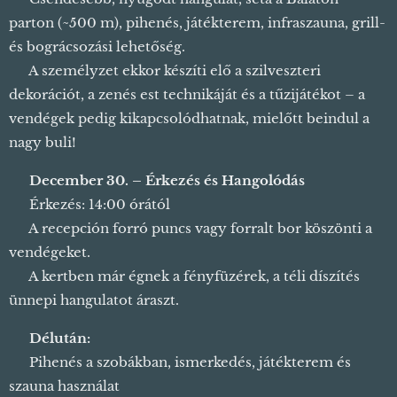
parton (~500 m), pihenés, játékterem, infraszauna, grill-
és bográcsozási lehetőség.
👩‍🍳 A személyzet ekkor készíti elő a szilveszteri
dekorációt, a zenés est technikáját és a tűzijátékot – a
vendégek pedig kikapcsolódhatnak, mielőtt beindul a
nagy buli! 🎉
🎆
December 30. – Érkezés és Hangolódás
🕑 Érkezés: 14:00 órától
🍷 A recepción forró puncs vagy forralt bor köszönti a
vendégeket.
✨ A kertben már égnek a fényfüzérek, a téli díszítés
ünnepi hangulatot áraszt.
😌
Délután:
🛏️ Pihenés a szobákban, ismerkedés, játékterem és
szauna használat