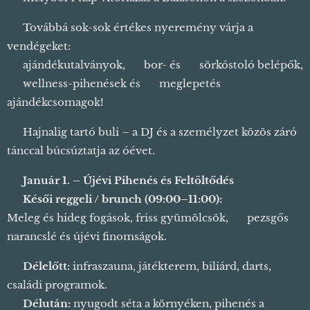
🎉 Továbbá sok-sok értékes nyeremény várja a
vendégeket:
🎀 ajándékutalványok, 🍷 bor- és 🍺 sörkóstoló belépők,
🧖 wellness-pihenések és 🎁 meglepetés
ajándékcsomagok!
💃 Hajnalig tartó buli – a DJ és a személyzet közös záró
tánccal búcsúztatja az óévet.
🌅
Január 1. – Újévi Pihenés és Feltöltődés
🍳
Késői reggeli / brunch (09:00–11:00):
Meleg és hideg fogások, friss gyümölcsök, 🍊 pezsgős
narancslé és újévi finomságok.
🎯
Délelőtt:
infraszauna, játékterem, biliárd, darts,
családi programok.
🌲
Délután:
nyugodt séta a környéken, pihenés a