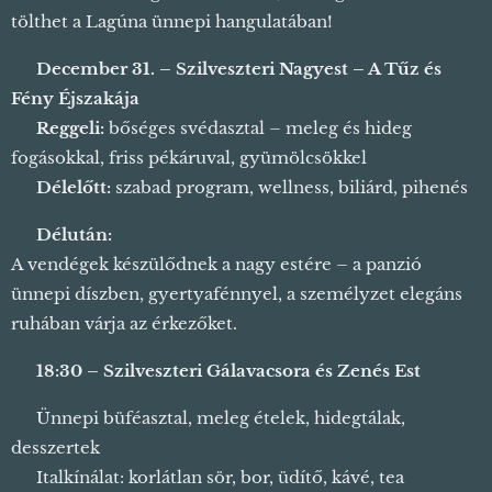
tölthet a Lagúna ünnepi hangulatában! ✨
🎇
December 31. – Szilveszteri Nagyest – A Tűz és
Fény Éjszakája
🍳
Reggeli:
bőséges svédasztal – meleg és hideg
fogásokkal, friss pékáruval, gyümölcsökkel
💆‍♂️
Délelőtt:
szabad program, wellness, biliárd, pihenés
💄
Délután:
A vendégek készülődnek a nagy estére – a panzió
ünnepi díszben, gyertyafénnyel, a személyzet elegáns
ruhában várja az érkezőket. 👔
🎶
18:30 – Szilveszteri Gálavacsora és Zenés Est
🍽️ Ünnepi büféasztal, meleg ételek, hidegtálak,
desszertek
🥂 Italkínálat: korlátlan sör, bor, üdítő, kávé, tea