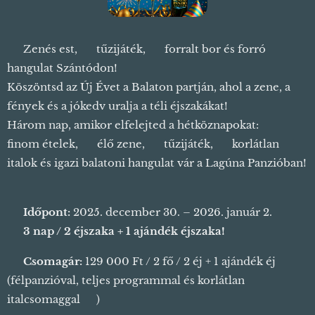
🎶 Zenés est, 🎇 tűzijáték, 🍷 forralt bor és forró
hangulat Szántódon!
Köszöntsd az Új Évet a Balaton partján, ahol a zene, a
fények és a jókedv uralja a téli éjszakákat! ✨
Három nap, amikor elfelejted a hétköznapokat: 🍽️
finom ételek, 🎤 élő zene, 🎆 tűzijáték, 🍾 korlátlan
italok és igazi balatoni hangulat vár a Lagúna Panzióban!
🌊
📅
Időpont:
2025. december 30. – 2026. január 2.
🕒
3 nap / 2 éjszaka + 1 ajándék éjszaka!
💰
Csomagár:
129 000 Ft / 2 fő / 2 éj + 1 ajándék éj
(félpanzióval, teljes programmal és korlátlan
italcsomaggal 🥂)