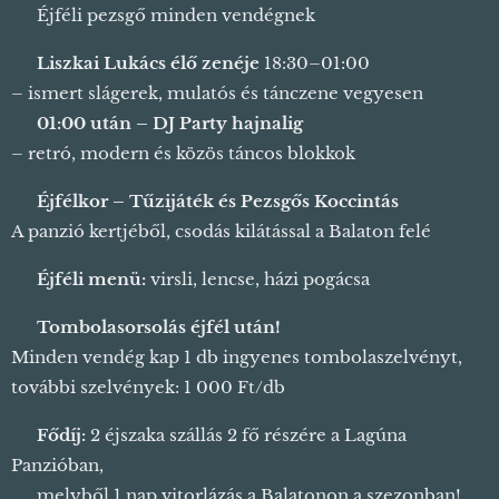
🍾 Éjféli pezsgő minden vendégnek
🎤
Liszkai Lukács élő zenéje
18:30–01:00
– ismert slágerek, mulatós és tánczene vegyesen
🎧
01:00 után – DJ Party hajnalig
– retró, modern és közös táncos blokkok
🎆
Éjfélkor – Tűzijáték és Pezsgős Koccintás
A panzió kertjéből, csodás kilátással a Balaton felé 🌊
🌭
Éjféli menü:
virsli, lencse, házi pogácsa
🎟️
Tombolasorsolás éjfél után!
Minden vendég kap 1 db ingyenes tombolaszelvényt,
további szelvények: 1 000 Ft/db
🎁
Fődíj:
2 éjszaka szállás 2 fő részére a Lagúna
Panzióban,
⛵ melyből 1 nap vitorlázás a Balatonon a szezonban!