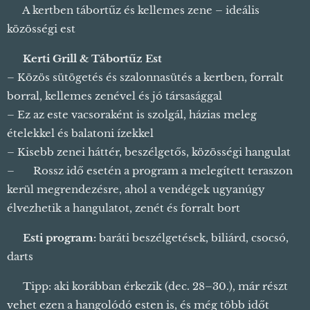
🔥 A kertben tábortűz és kellemes zene – ideális
közösségi est
🍖
Kerti Grill & Tábortűz Est
– Közös sütögetés és szalonnasütés a kertben, forralt
borral, kellemes zenével és jó társasággal
– Ez az este vacsoraként is szolgál, házias meleg
ételekkel és balatoni ízekkel 🍲
– Kisebb zenei háttér, beszélgetős, közösségi hangulat
– 🌧️ Rossz idő esetén a program a melegített teraszon
kerül megrendezésre, ahol a vendégek ugyanúgy
élvezhetik a hangulatot, zenét és forralt bort 🍷
🎱
Esti program:
baráti beszélgetések, biliárd, csocsó,
darts
💡 Tipp: aki korábban érkezik (dec. 28–30.), már részt
vehet ezen a hangolódó esten is, és még több időt