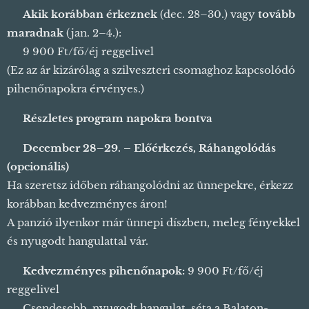
🌙
Akik korábban érkeznek
(dec. 28–30.) vagy
tovább
maradnak
(jan. 2–4.):
👉 9 900 Ft/fő/éj reggelivel ☕
(Ez az ár kizárólag a szilveszteri csomaghoz kapcsolódó
pihenőnapokra érvényes.)
🎄
Részletes program napokra bontva
🎁
December 28–29. – Előérkezés, Ráhangolódás
(opcionális)
Ha szeretsz időben ráhangolódni az ünnepekre, érkezz
korábban kedvezményes áron! 💫
A panzió ilyenkor már ünnepi díszben, meleg fényekkel
és nyugodt hangulattal vár. 🕯️
🏡
Kedvezményes pihenőnapok:
9 900 Ft/fő/éj
reggelivel
🌅 Csendesebb, nyugodt hangulat, séta a Balaton-