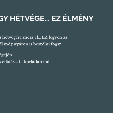
Y HÉTVÉGE... EZ ÉLMÉNY
ú hétvégére mész el… EZ legyen az.
l még nyáron is beszélni fogsz
égéjén
 ellátással + korlátlan ital