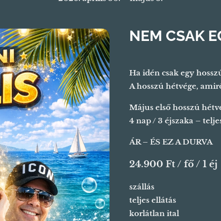
NEM CSAK EG
Ha idén csak egy hossz
A hosszú hétvége, amirő
Május első hosszú hétv
4 nap / 3 éjszaka – teljes
ÁR – ÉS EZ A DURVA
24.900 Ft / fő / 1 éj
szállás
teljes ellátás
korlátlan ital