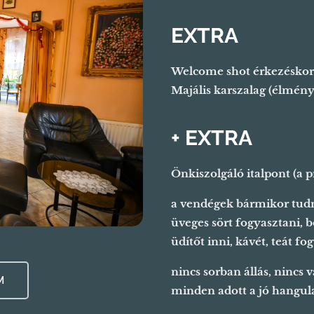
EXTRA
Welcome shot érkezéskor
Majális karszalag (élmény
+ EXTRA
Önkiszolgáló italpont (a 
a vendégek bármikor tud
üveges sört fogyasztani, bo
üdítőt inni, kávét, teát fo
nincs sorban állás, nincs 
M
minden adott a jó hangul