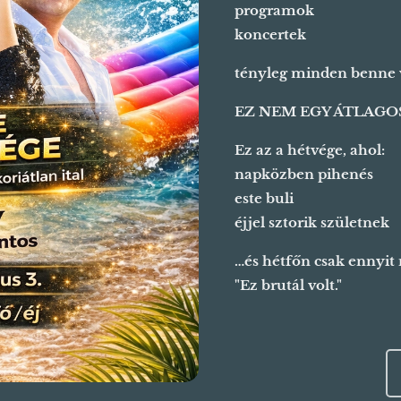
programok
koncertek
tényleg minden benne
EZ NEM EGY ÁTLAGO
Ez az a hétvége, ahol:
napközben pihenés
este buli
éjjel sztorik születnek
…és hétfőn csak ennyit
"Ez brutál volt."