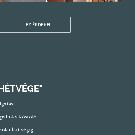
👉 👉 EZ ÉRDEKEL
HÉTVÉGE"
lgatás
, pálinka kóstoló
ok alatt végig