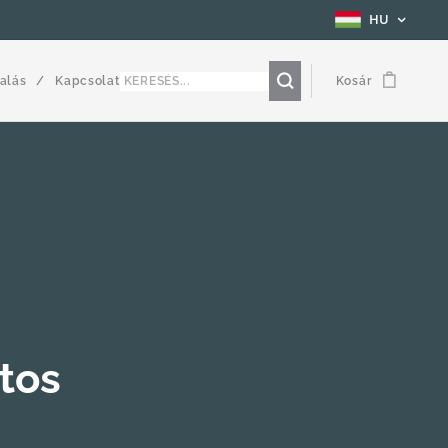
HU
alás
Kapcsolat
Kosár
tos