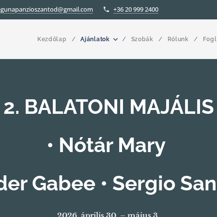
agunapanzioszantod@gmail.com
+36 20 999 2400
Kezdőlap
Ajánlatok
Szobák
Rólunk
Fogl
2. BALATONI MAJÁLIS
•
Nótár Mary
Éder Gabee • Sergio San
2026. április 30. – május 3.