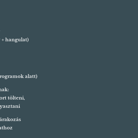
 + hangulat)
programok alatt)
nak:
rt tölteni,
gyasztani
várakozás
athoz