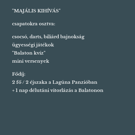
"MAJÁLIS KIHÍVÁS"
csapatokra osztva:
csocsó, darts, biliárd bajnokság
ügyességi játékok
"Balaton kvíz"
mini versenyek
Fődíj:
2 fő / 2 éjszaka a Lagúna Panzióban
+ 1 nap délutáni vitorlázás a Balatonon